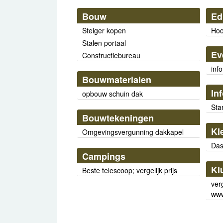
Bouw
Ed
Steiger kopen
Hoo
Stalen portaal
Ev
Constructiebureau
inf
Bouwmaterialen
In
opbouw schuin dak
Star
Bouwtekeningen
Kl
Omgevingsvergunning dakkapel
Das
Campings
Kl
Beste telescoop; vergelijk prijs
ver
www