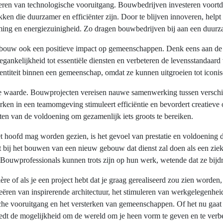
eren van technologische vooruitgang. Bouwbedrijven investeren voort
n die duurzamer en efficiënter zijn. Door te blijven innoveren, helpt
ing en energiezuinigheid. Zo dragen bouwbedrijven bij aan een duurz
e bouw ook een positieve impact op gemeenschappen. Denk eens aan de
egankelijkheid tot essentiële diensten en verbeteren de levensstandaa
entiteit binnen een gemeenschap, omdat ze kunnen uitgroeien tot iconi
 waarde. Bouwprojecten vereisen nauwe samenwerking tussen verschille
ken in een teamomgeving stimuleert efficiëntie en bevordert creatieve 
en van de voldoening om gezamenlijk iets groots te bereiken.
t hoofd mag worden gezien, is het gevoel van prestatie en voldoening d
nt bij het bouwen van een nieuw gebouw dat dienst zal doen als een zie
 Bouwprofessionals kunnen trots zijn op hun werk, wetende dat ze bijd
ière of als je een project hebt dat je graag gerealiseerd zou zien worde
reëren van inspirerende architectuur, het stimuleren van werkgelegenhe
ische vooruitgang en het versterken van gemeenschappen. Of het nu gaa
iedt de mogelijkheid om de wereld om je heen vorm te geven en te verb