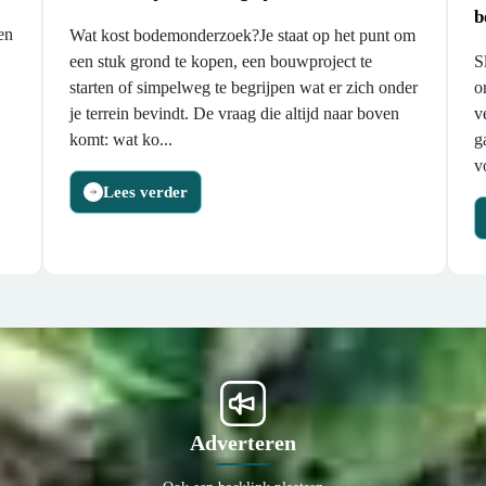
b
en
Wat kost bodemonderzoek?Je staat op het punt om
een stuk grond te kopen, een bouwproject te
S
starten of simpelweg te begrijpen wat er zich onder
o
je terrein bevindt. De vraag die altijd naar boven
v
komt: wat ko...
g
v
Lees verder
Adverteren