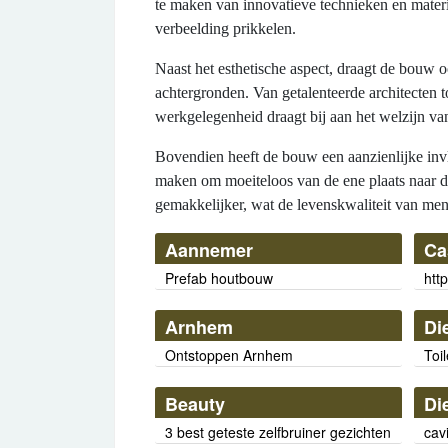
te maken van innovatieve technieken en materi
verbeelding prikkelen.
Naast het esthetische aspect, draagt de bouw 
achtergronden. Van getalenteerde architecten 
werkgelegenheid draagt bij aan het welzijn v
Bovendien heeft de bouw een aanzienlijke inv
maken om moeiteloos van de ene plaats naar de
gemakkelijker, wat de levenskwaliteit van mens
Aannemer
Ca
Prefab houtbouw
http
Arnhem
Di
Ontstoppen Arnhem
Toil
Beauty
Di
3 best geteste zelfbruiner gezichten
cavi