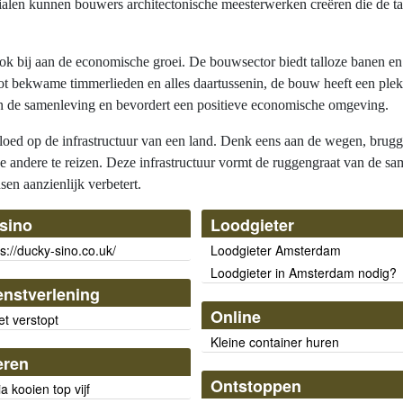
alen kunnen bouwers architectonische meesterwerken creëren die de tan
ook bij aan de economische groei. De bouwsector biedt talloze banen e
tot bekwame timmerlieden en alles daartussenin, de bouw heeft een plek
an de samenleving en bevordert een positieve economische omgeving.
loed op de infrastructuur van een land. Denk eens aan de wegen, brugg
 andere te reizen. Deze infrastructuur vormt de ruggengraat van de sa
en aanzienlijk verbetert.
sino
Loodgieter
s://ducky-sino.co.uk/
Loodgieter Amsterdam
Loodgieter in Amsterdam nodig?
enstverlening
Online
et verstopt
Kleine container huren
eren
Ontstoppen
a kooien top vijf