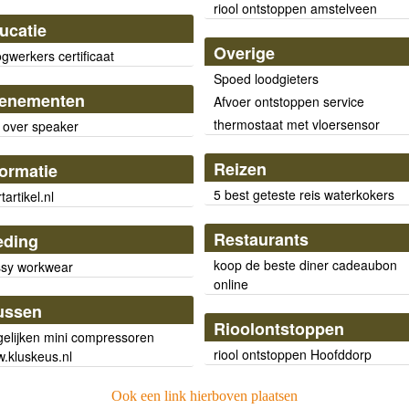
riool ontstoppen amstelveen
ucatie
Overige
gwerkers certificaat
Spoed loodgieters
enementen
Afvoer ontstoppen service
thermostaat met vloersensor
o over speaker
Reizen
formatie
5 best geteste reis waterkokers
tartikel.nl
Restaurants
eding
koop de beste diner cadeaubon
sy workwear
online
ussen
Rioolontstoppen
gelijken mini compressoren
riool ontstoppen Hoofddorp
.kluskeus.nl
Ook een link hierboven plaatsen