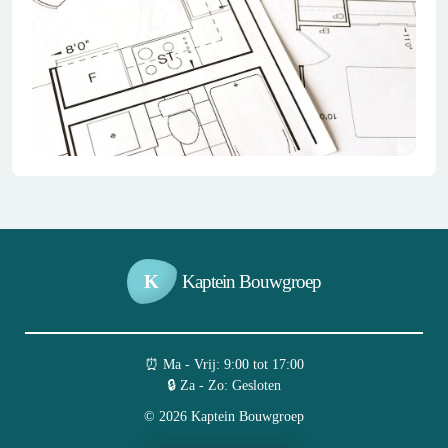
K
Kaptein Bouwgroep
⏰︎ Ma - Vrij: 9:00 tot 17:00
🔒︎ Za - Zo: Gesloten
© 2026 Kaptein Bouwgroep